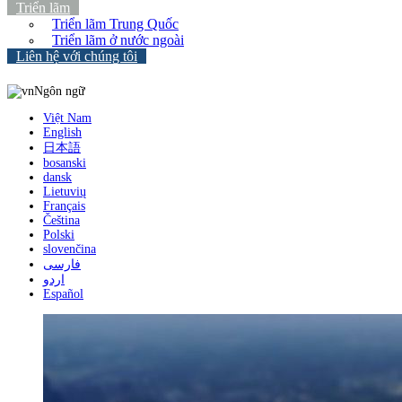
Triển lãm
Triển lãm Trung Quốc
Triển lãm ở nước ngoài
Liên hệ với chúng tôi
Ngôn ngữ
Việt Nam
English
日本語
bosanski
dansk
Lietuvių
Français
Čeština
Polski
slovenčina
فارسی
اردو
Español