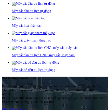
Máy cắt đầu du lịch tự động
Máy cắt hoa nhân tạo
Máy cắt giấy nhám thủy lực
Máy cắt đầu du lịch CNC, máy cắt, máy bấm
Máy cắt bế đầu du lịch tự động
Viết thư cho
chúng ta
Bạn có thể liên hệ với chúng tôi theo bất kỳ cách nào thuận tiện cho bạn.
Chúng tôi luôn sẵn sàng 24/7 qua điện thoại, email, whatsapp hoặc
wechat...
Bạn cũng có thể nhận báo giá nhanh bằng cách gửi yêu cầu hoặc ghé thăm
nhà máy của chúng tôi bất cứ lúc nào.
Liên hệ chúng tôi