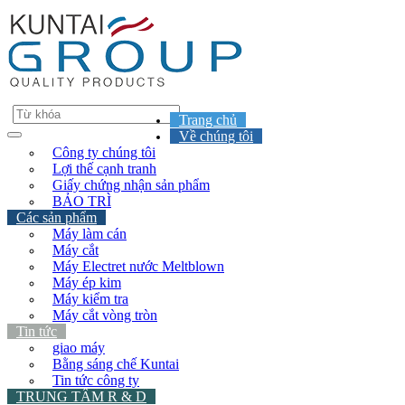
Trang chủ
Về chúng tôi
Công ty chúng tôi
Lợi thế cạnh tranh
Giấy chứng nhận sản phẩm
BẢO TRÌ
Các sản phẩm
Máy làm cán
Máy cắt
Máy Electret nước Meltblown
Máy ép kim
Máy kiểm tra
Máy cắt vòng tròn
Tin tức
giao máy
Bằng sáng chế Kuntai
Tin tức công ty
TRUNG TÂM R & D