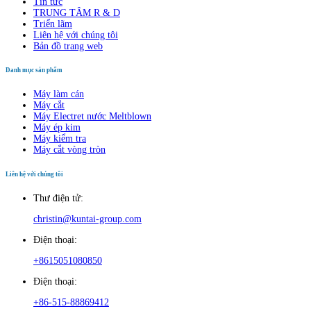
Tin tức
TRUNG TÂM R & D
Triển lãm
Liên hệ với chúng tôi
Bản đồ trang web
Danh mục sản phẩm
Máy làm cán
Máy cắt
Máy Electret nước Meltblown
Máy ép kim
Máy kiểm tra
Máy cắt vòng tròn
Liên hệ với chúng tôi
Thư điện tử:
christin@kuntai-group.com
Điện thoại:
+8615051080850
Điện thoại:
+86-515-88869412