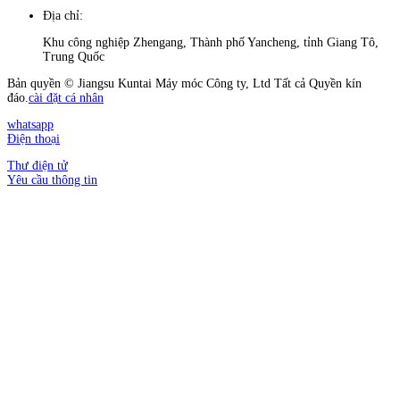
Địa chỉ:
Khu công nghiệp Zhengang, Thành phố Yancheng, tỉnh Giang Tô,
Trung Quốc
Bản quyền © Jiangsu Kuntai Máy móc Công ty, Ltd Tất cả Quyền kín
đáo.
cài đặt cá nhân
whatsapp
Điện thoại
Thư điện tử
Yêu cầu thông tin