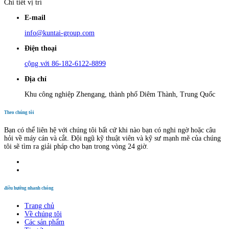
Chi tiết vị trí
E-mail
info@kuntai-group.com
Điện thoại
cộng với 86-182-6122-8899
Địa chỉ
Khu công nghiệp Zhengang, thành phố Diêm Thành, Trung Quốc
Theo chúng tôi
Bạn có thể liên hệ với chúng tôi bất cứ khi nào bạn có nghi ngờ hoặc câu
hỏi về máy cán và cắt. Đội ngũ kỹ thuật viên và kỹ sư mạnh mẽ của chúng
tôi sẽ tìm ra giải pháp cho bạn trong vòng 24 giờ.
điều hướng nhanh chóng
Trang chủ
Về chúng tôi
Các sản phẩm