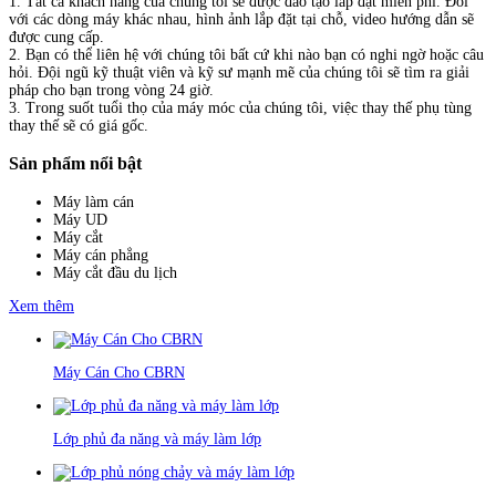
1. Tất cả khách hàng của chúng tôi sẽ được đào tạo lắp đặt miễn phí. Đối
với các dòng máy khác nhau, hình ảnh lắp đặt tại chỗ, video hướng dẫn sẽ
được cung cấp.
2. Bạn có thể liên hệ với chúng tôi bất cứ khi nào bạn có nghi ngờ hoặc câu
hỏi. Đội ngũ kỹ thuật viên và kỹ sư mạnh mẽ của chúng tôi sẽ tìm ra giải
pháp cho bạn trong vòng 24 giờ.
3. Trong suốt tuổi thọ của máy móc của chúng tôi, việc thay thế phụ tùng
thay thế sẽ có giá gốc.
Sản phẩm nổi bật
Máy làm cán
Máy UD
Máy cắt
Máy cán phẳng
Máy cắt đầu du lịch
Xem thêm
Máy Cán Cho CBRN
Lớp phủ đa năng và máy làm lớp